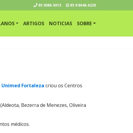
85
3086.5013
85
9 8646.6220
LANOS
ARTIGOS
NOTICIAS
SOBRE
a
Unimed Fortaleza
criou os Centros
(Aldeota, Bezerra de Menezes, Oliveira
ntos médicos.