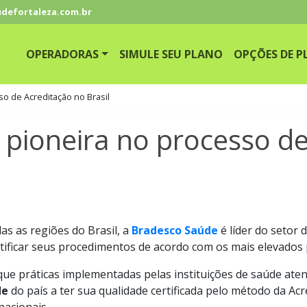
defortaleza.com.br
OPERADORAS
SIMULE SEU PLANO
OPÇÕES DE P
o de Acreditação no Brasil
pioneira no processo de
s as regiões do Brasil, a
Bradesco Saúde
é líder do setor 
rtificar seus procedimentos de acordo com os mais elevados 
 que práticas implementadas pelas instituições de saúde ate
de
do país a ter sua qualidade certificada pelo método da Ac