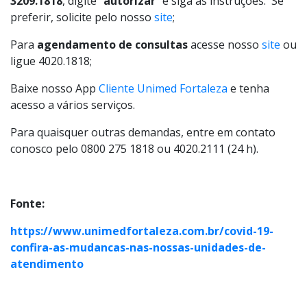
3209.1818
, digite “
autorizar
” e siga as instruções. Se
preferir, solicite pelo nosso
site
;
Para
agendamento de consultas
acesse nosso
site
ou
ligue 4020.1818;
Baixe nosso App
Cliente Unimed Fortaleza
e tenha
acesso a vários serviços.
Para quaisquer outras demandas, entre em contato
conosco pelo 0800 275 1818 ou 4020.2111 (24 h).
Fonte:
https://www.unimedfortaleza.com.br/covid-19-
confira-as-mudancas-nas-nossas-unidades-de-
atendimento