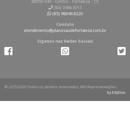
60050-040 - Centro - Fortaleza - CE
(85) 3086.5013
(85) 98646.6220
Contato
atendimento@planosaudefortaleza.com.br
Siganos nas Redes Sociais
© 2015/2026 Todos os direitos reservados. MG Representações.
by EdyDias