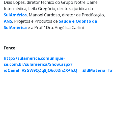
Dias Lopes, diretor técnico do Grupo Notre Dame
Intermédica, Leila Gregório, diretora jurídica da
SulAmérica
, Manoel Cardoso, diretor de Precificação,
ANS
, Projetos e Produtos de
Saúde e Odonto da
SulAmérica
e a Prof.ª Dra. Angélica Carlini.
Fonte:
http://sulamerica.comunique-
se.com.br/sulamerica/Show.aspx?
idCanal=VSGW9QZq8jO6c0DnZX+lcQ==&IdMateria=f