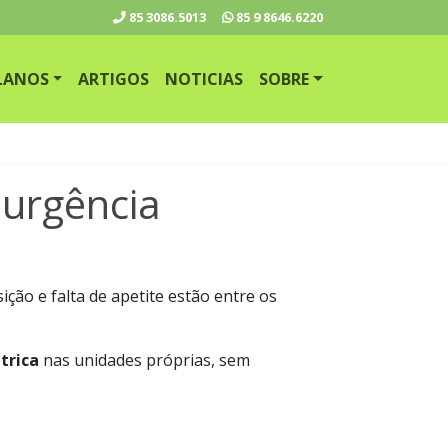
85
3086.5013
85
9 8646.6220
LANOS
ARTIGOS
NOTICIAS
SOBRE
 urgência
ão e falta de apetite estão entre os
trica
nas unidades próprias, sem