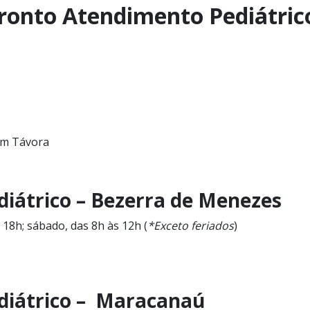
Pronto Atendimento Pediátri
uim Távora
iátrico – Bezerra de Menezes
s 18h; sábado, das 8h às 12h (
*Exceto feriados
)
diátrico – Maracanaú