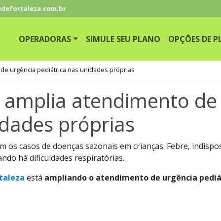
defortaleza.com.br
OPERADORAS
SIMULE SEU PLANO
OPÇÕES DE P
de urgência pediátrica nas unidades próprias
 amplia atendimento de
idades próprias
s casos de doenças sazonais em crianças. Febre, indisposiç
ndo há dificuldades respiratórias.
taleza
está
ampliando o atendimento de urgência pediá