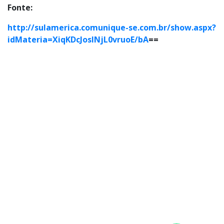
Fonte:
http://sulamerica.comunique-se.com.br/show.aspx?
idMateria=XiqKDcJoslNjL0vruoE/bA
==